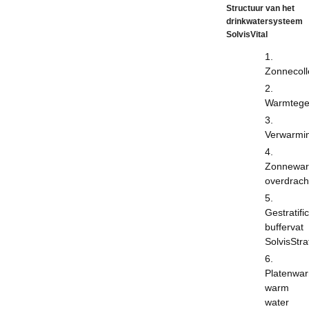
Structuur van het
drinkwatersysteem
SolvisVital
Zonnecoll
Warmtege
Verwarmin
Zonnewar
overdrach
Gestratifi
buffervat
SolvisStra
Platenwar
warm
water