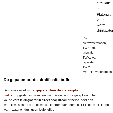
circulatie
Platenwar
voor
warm
drinkwate
FWS:
verswaterstation,
TWK: koud
tapwater,
TWW: warm
tapwater
TWZ:
warmtapwatercirculat
De gepatenteerde stratificatie buffer:
gepatenteerde gelaagde
De warmte wordt in de
buffer
opgeslagen. Wanneer warm water wordt afgetapt wordt het
koude
vers leidingwater in direct doorstroomprincipe
door een
warmtewisselaar op de gewenste temperatuur gebracht. Er is geen stilstaand
warm water en dus
geen legionella
.