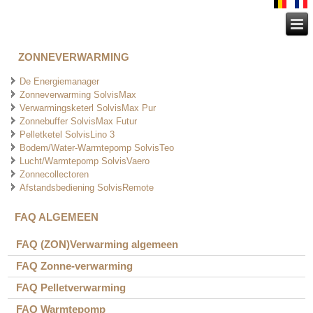
ZONNEVERWARMING
De Energiemanager
Zonneverwarming SolvisMax
Verwarmingsketerl SolvisMax Pur
Zonnebuffer SolvisMax Futur
Pelletketel SolvisLino 3
Bodem/Water-Warmtepomp SolvisTeo
Lucht/Warmtepomp SolvisVaero
Zonnecollectoren
Afstandsbediening SolvisRemote
FAQ ALGEMEEN
FAQ (ZON)Verwarming algemeen
FAQ Zonne-verwarming
FAQ Pelletverwarming
FAQ Warmtepomp