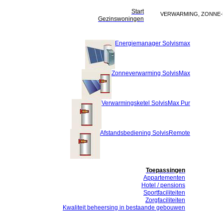
Start
VERWARMING, ZONNE-
Gezinswoningen
Energiemanager Solvismax
Zonneverwarming SolvisMax
Verwarmingsketel SolvisMax Pur
Afstandsbediening SolvisRemote
Toepassingen
Appartementen
Hotel / pensions
Sportfaciliteiten
Zorgfaciliteiten
Kwaliteit beheersing in bestaande gebouwen