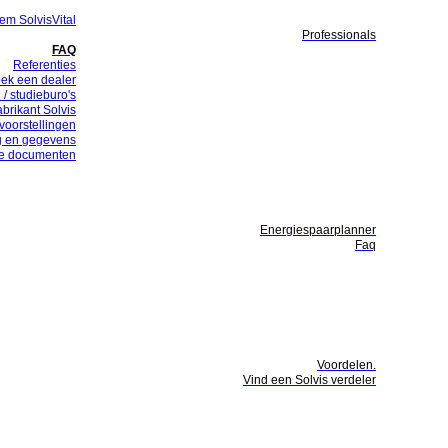
em SolvisVital
Professionals
FAQ
Referenties
ek een dealer
 / studieburo's
abrikant Solvis
voorstellingen
g en gegevens
te documenten
Energiespaarplanner
Faq
Voordelen.
Vind een Solvis verdeler