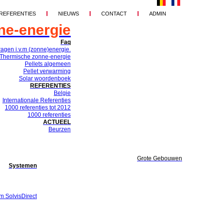
REFERENTIES
NIEUWS
CONTACT
ADMIN
ne-energie
Faq
ragen i.v.m (zonne)energie.
Thermische zonne-energie
Pellets algemeen
Pellet verwarming
Solar woordenboek
REFERENTIES
Belgie
Internationale Referenties
1000 referenties tot 2012
1000 referenties
ACTUEEL
Beurzen
Grote Gebouwen
Systemen
m SolvisDirect