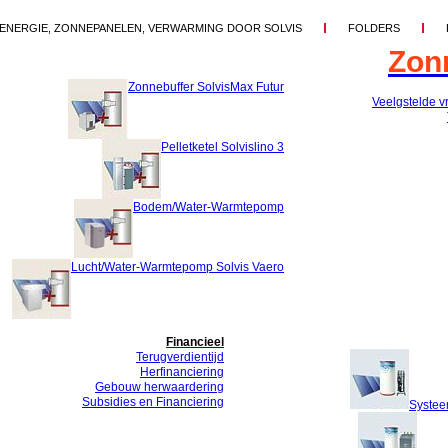
ENERGIE, ZONNEPANELEN, VERWARMING DOOR SOLVIS
FOLDERS
Zon
Zonnebuffer SolvisMax Futur
Veelgstelde v
Pelletketel Solvislino 3
Bodem/Water-Warmtepomp
Lucht/Water-Warmtepomp Solvis Vaero
Financieel
Terugverdientijd
Herfinanciering
Gebouw herwaardering
Subsidies en Financiering
Systee