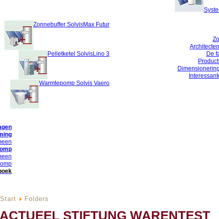
Syste
Zonnebuffer SolvisMax Futur
Zo
Architecten
Pelletketel SolvisLino 3
De f
Product
Dimensionerin
Interessan
Warmtepomp Solvis Vaero
agen
ming
meen
pomp
meen
pomp
boek
Start
Folders
, ACTUEEL STIFTUNG WARENTEST