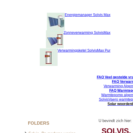
Energiemanager Solvis Max
Zonneverwarming SolvisMax
Verwarmingsketel SolvisMax Pur
FAQ Veel gestelde vr
FAQ Verwar
Verwarming Alge
FAQ Warmte
Warmtepomp alge
SolvisVaero warmte
Solar woorden
U bevindt zich hier:
FOLDERS
SOLVIS