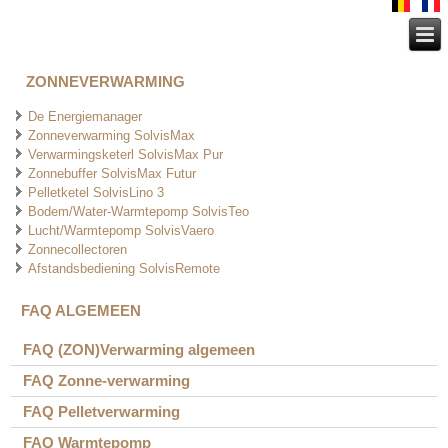
ZONNEVERWARMING
De Energiemanager
Zonneverwarming SolvisMax
Verwarmingsketerl SolvisMax Pur
Zonnebuffer SolvisMax Futur
Pelletketel SolvisLino 3
Bodem/Water-Warmtepomp SolvisTeo
Lucht/Warmtepomp SolvisVaero
Zonnecollectoren
Afstandsbediening SolvisRemote
FAQ ALGEMEEN
FAQ (ZON)Verwarming algemeen
FAQ Zonne-verwarming
FAQ Pelletverwarming
FAQ Warmtepomp