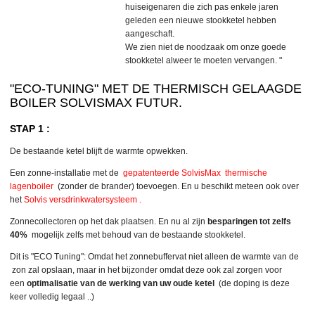
huiseigenaren die zich pas enkele jaren
geleden een nieuwe stookketel hebben
aangeschaft.
We zien niet de noodzaak om onze goede
stookketel alweer te moeten vervangen. "
"ECO-TUNING" MET DE THERMISCH GELAAGDE
BOILER SOLVISMAX FUTUR.
STAP 1 :
De bestaande ketel blijft de warmte opwekken.
Een zonne-installatie met de
gepatenteerde SolvisMax thermische
lagenboiler
(zonder de brander) toevoegen. En u beschikt meteen ook over
het
Solvis versdrinkwatersysteem
.
Zonnecollectoren op het dak plaatsen. En nu al zijn
besparingen tot zelfs
40%
mogelijk zelfs met behoud van de bestaande stookketel.
Dit is "ECO Tuning": Omdat het zonnebuffervat niet alleen de warmte van de
zon zal opslaan, maar in het bijzonder omdat deze ook zal zorgen voor
een
optimalisatie van de werking van uw oude ketel
(de doping is deze
keer volledig legaal ..)