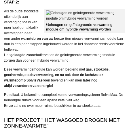
STAP 2:
Als de oude stookketel
uiteindelijk aan
vervanging toe is kan
Geheugen en geïntegreerde verwarming
men heel gemakkelijk
module om hybride verwarming worden
overstappen naar
een ander
warmtebron van uw keuze
Een nieuwe verwarmingsmodule kan
dan in een paar stappen ingebouwd worden in het daarvoor reeds voorziene
buffervat.
Het gelaagde zonnebuffervat en de geïntegreerde verwarmingsmodule
zorgen dan voor een hybride verwarming.
Deze verwarmingsmodule kan worden bediend met
gas, stookolie,
geothermie, stadsverwarming, en nu ook door
de lucht/water
warmtepomp SolvisVaero
en bovendien kan men
later nog
altijd veranderen van energie!
Resultaat: U bekomt het compleet zonne-verwarmingsysteem SolvisMax. De
benodigde ruimte voor een aparte ketel valt weg!
En zo zal u nu over meer ruimte beschikken in uw stookplaats.
HET PROJECT " HET WASGOED DROGEN MET
ZONNE-WARMTE"