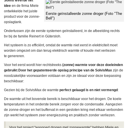
Solvis leverde het
idee
en de firma Miele
ontwikkelde het juiste
Eerste geïnstalleerde zonne droger (Foto "The
product voor de zonne-
Bell")
opslagtank.
Ondertussen zijn de eerste systemen geïnstalleerd, in de afbeelding rechts
bv bij de familie Reinert in Gütersloh.
Het systeem is zo efficiënt, omdat de warmte niet eerst in elektriciteit moet
worden omgezet om dan terug elektrisch warmte of koude met verliezen
te genereren.
Voor het eerst wordt hier rechtstreeks
(zonne) warmte voor deze doeleinden
gebruikt
.
Door het gepatenteerde opslag principe van de SolvisMax
zijn de
noodzakelijke voorwaarden voldaan en zijn ze ideaal voor deze toepassing
beschikbaar:
Gezien bij de SolvisMax de warmte
perfect gelaagd is en niet vermengd
:
De warmte uit het bovenste bereik is beschikbaar voor het drogen. De koele
temperaturen in het onderste bereik zorgen voor de condensatie. Aangezien
de zonne-droger en het buffervat in een gesloten kring met elkaar verbonden
zijn werkt het systeem zeer energiezuinig en praktisch zonder verliezen.
Voor het project "wasgoed drogen met zonnewarmte" hebben Miele en