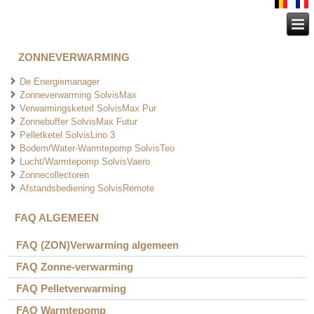
ZONNEVERWARMING
De Energiemanager
Zonneverwarming SolvisMax
Verwarmingsketerl SolvisMax Pur
Zonnebuffer SolvisMax Futur
Pelletketel SolvisLino 3
Bodem/Water-Warmtepomp SolvisTeo
Lucht/Warmtepomp SolvisVaero
Zonnecollectoren
Afstandsbediening SolvisRemote
FAQ ALGEMEEN
FAQ (ZON)Verwarming algemeen
FAQ Zonne-verwarming
FAQ Pelletverwarming
FAQ Warmtepomp