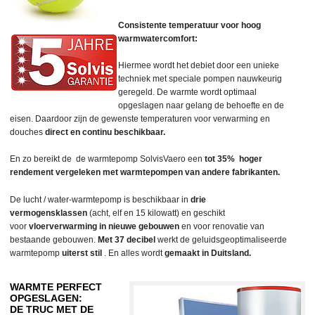
Consistente temperatuur voor hoog
warmwatercomfort:
Hiermee wordt het debiet door een unieke
techniek met speciale pompen nauwkeurig
geregeld. De warmte wordt optimaal
opgeslagen naar gelang de behoefte en de
eisen. Daardoor zijn de gewenste temperaturen voor verwarming en
douches
direct en continu beschikbaar.
En zo bereikt de de warmtepomp SolvisVaero een
tot 35% hoger
rendement vergeleken met warmtepompen van andere fabrikanten.
De lucht / water-warmtepomp is beschikbaar in
drie
vermogensklassen
(acht, elf en 15 kilowatt) en geschikt
voor
vloerverwarming
in nieuwe gebouwen
en voor renovatie van
bestaande gebouwen.
Met 37 decibel
werkt de geluidsgeoptimaliseerde
warmtepomp
uiterst stil
. En alles wordt
gemaakt in Duitsland.
WARMTE PERFECT
OPGESLAGEN:
DE TRUC MET DE