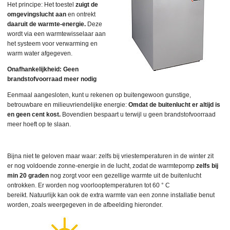
Het principe: Het toestel
zuigt de
omgevingslucht aan
en ontrekt
daaruit de warmte-energie.
Deze
wordt via een warmtewisselaar aan
het systeem voor verwarming en
warm water afgegeven.
Onafhankelijkheid: Geen
brandstofvoorraad meer nodig
Eenmaal aangesloten, kunt u rekenen op buitengewoon gunstige,
betrouwbare en milieuvriendelijke energie:
Omdat de buitenlucht er altijd is
en geen cent kost.
Bovendien bespaart u terwijl u geen brandstofvoorraad
meer hoeft op te slaan.
Bijna niet te geloven maar waar: zelfs bij vriestemperaturen in de winter zit
er nog voldoende zonne-energie in de lucht, zodat de warmtepomp
zelfs bij
min 20 graden
nog zorgt voor een gezellige warmte uit de buitenlucht
ontrokken. Er worden nog voorlooptemperaturen tot 60 ° C
bereikt. Natuurlijk kan ook de extra warmte van een zonne installatie benut
worden, zoals weergegeven in de afbeelding hieronder.