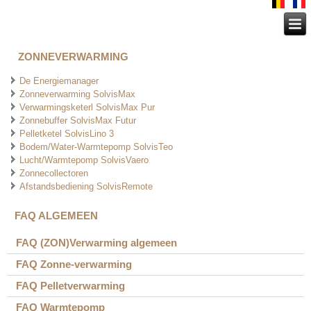
ZONNEVERWARMING
De Energiemanager
Zonneverwarming SolvisMax
Verwarmingsketerl SolvisMax Pur
Zonnebuffer SolvisMax Futur
Pelletketel SolvisLino 3
Bodem/Water-Warmtepomp SolvisTeo
Lucht/Warmtepomp SolvisVaero
Zonnecollectoren
Afstandsbediening SolvisRemote
FAQ ALGEMEEN
FAQ (ZON)Verwarming algemeen
FAQ Zonne-verwarming
FAQ Pelletverwarming
FAQ Warmtepomp