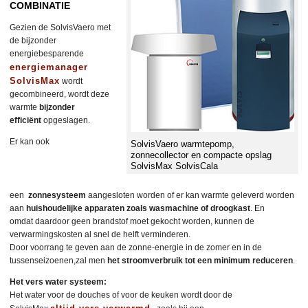
COMBINATIE
Gezien de SolvisVaero met
de bijzonder
energiebesparende
energiemanager
SolvisMax
wordt
gecombineerd, wordt deze
warmte
bijzonder
efficiënt
opgeslagen.
Er kan ook
SolvisVaero warmtepomp,
zonnecollector en compacte opslag
SolvisMax SolvisCala
een
zonnesysteem
aangesloten worden of er kan warmte geleverd worden
aan
huishoudelijke apparaten zoals wasmachine of droogkast
. En
omdat daardoor geen brandstof moet gekocht worden, kunnen de
verwarmingskosten al snel de helft verminderen.
Door voorrang te geven aan de zonne-energie in de zomer en in de
tussenseizoenen,zal men
het stroomverbruik tot een minimum reduceren
.
Het vers water systeem:
Het water voor de douches of voor de keuken wordt door de